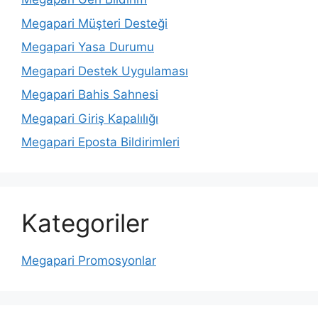
Megapari Müşteri Desteği
Megapari Yasa Durumu
Megapari Destek Uygulaması
Megapari Bahis Sahnesi
Megapari Giriş Kapalılığı
Megapari Eposta Bildirimleri
Kategoriler
Megapari Promosyonlar