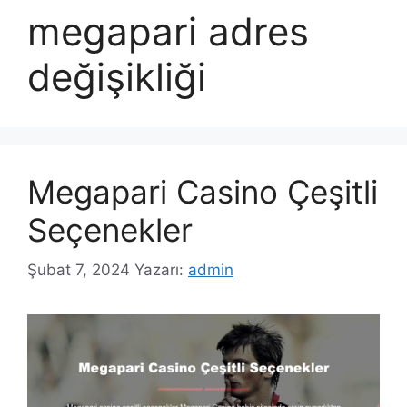
megapari adres
değişikliği
Megapari Casino Çeşitli
Seçenekler
Şubat 7, 2024
Yazarı:
admin