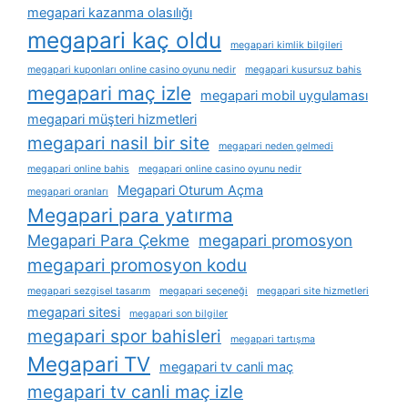
megapari kazanma olasılığı
megapari kaç oldu
megapari kimlik bilgileri
megapari kuponları online casino oyunu nedir
megapari kusursuz bahis
megapari maç izle
megapari mobil uygulaması
megapari müşteri hizmetleri
megapari nasil bir site
megapari neden gelmedi
megapari online bahis
megapari online casino oyunu nedir
Megapari Oturum Açma
megapari oranları
Megapari para yatırma
Megapari Para Çekme
megapari promosyon
megapari promosyon kodu
megapari sezgisel tasarım
megapari seçeneği
megapari site hizmetleri
megapari sitesi
megapari son bilgiler
megapari spor bahisleri
megapari tartışma
Megapari TV
megapari tv canli maç
megapari tv canli maç izle