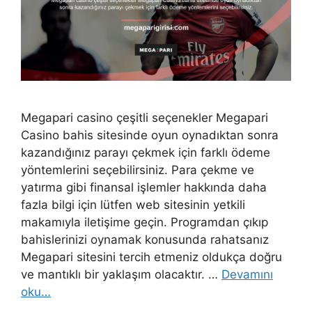
Megapari casino çeşitli seçenekler Megapari
Casino bahis sitesinde oyun oynadıktan sonra
kazandığınız parayı çekmek için farklı ödeme
yöntemlerini seçebilirsiniz. Para çekme ve
yatırma gibi finansal işlemler hakkında daha
fazla bilgi için lütfen web sitesinin yetkili
makamıyla iletişime geçin. Programdan çıkıp
bahislerinizi oynamak konusunda rahatsanız
Megapari sitesini tercih etmeniz oldukça doğru
ve mantıklı bir yaklaşım olacaktır. …
Devamını
oku…