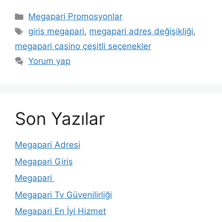
Kategoriler
Megapari Promosyonlar
Etiketler
giris megapari
,
megapari adres değişikliği
,
megapari casino çeşitli seçenekler
Yorum yap
Son Yazılar
Megapari Adresi
Megapari Giriş
Megapari
Megapari Tv Güvenilirliği
Megapari En İyi Hizmet