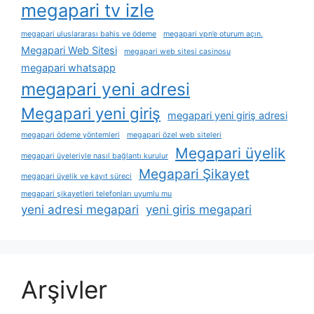
megapari tv izle
megapari uluslararası bahis ve ödeme
megapari vpn’e oturum açın.
Megapari Web Sitesi
megapari web sitesi casinosu
megapari whatsapp
megapari yeni adresi
Megapari yeni giriş
megapari yeni giriş adresi
megapari ödeme yöntemleri
megapari özel web siteleri
Megapari üyelik
megapari üyeleriyle nasıl bağlantı kurulur
Megapari Şikayet
megapari üyelik ve kayıt süreci
megapari şikayetleri telefonları uyumlu mu
yeni adresi megapari
yeni giris megapari
Arşivler