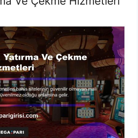
ma Ve Çekme Hizmetleri