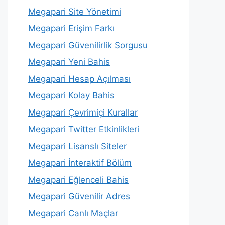
Megapari Site Yönetimi
Megapari Erişim Farkı
Megapari Güvenilirlik Sorgusu
Megapari Yeni Bahis
Megapari Hesap Açılması
Megapari Kolay Bahis
Megapari Çevrimiçi Kurallar
Megapari Twitter Etkinlikleri
Megapari Lisanslı Siteler
Megapari İnteraktif Bölüm
Megapari Eğlenceli Bahis
Megapari Güvenilir Adres
Megapari Canlı Maçlar