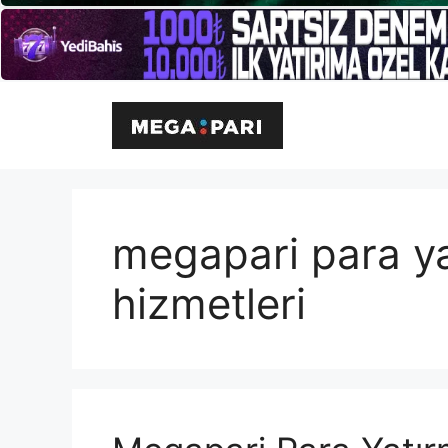
İçeriğe
atla
megapari para y
hizmetleri