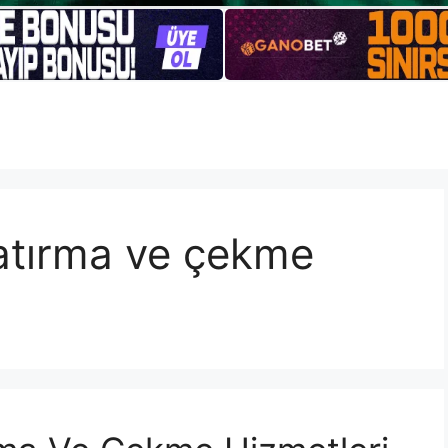
atırma ve çekme