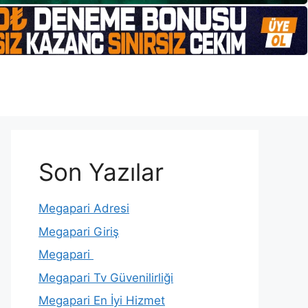
Son Yazılar
Megapari Adresi
Megapari Giriş
Megapari
Megapari Tv Güvenilirliği
Megapari En İyi Hizmet