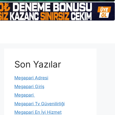
Son Yazılar
Megapari Adresi
Megapari Giriş
Megapari
Megapari Tv Güvenilirliği
Megapari En İyi Hizmet