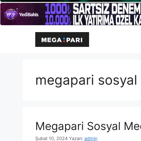
İçeriğe
atla
megapari sosyal
Megapari Sosyal Me
Şubat 10, 2024
Yazarı:
admin