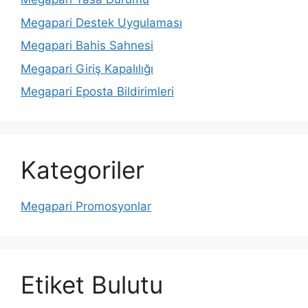
Megapari Destek Uygulaması
Megapari Bahis Sahnesi
Megapari Giriş Kapalılığı
Megapari Eposta Bildirimleri
Kategoriler
Megapari Promosyonlar
Etiket Bulutu