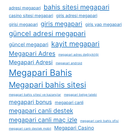
bahis sitesi megapari
adresi megapari
casino sitesi megapari
giris adresi megapari
giris megapari
girisi megapari
giris yap megapari
güncel adresi megapari
kayit megapari
güncel megapari
Megapari Adres
megapari adres değişikliği
Megapari Adresi
megapari android
Megapari Bahis
Megapari bahis sitesi
megapari bahis sitesi ve kazançlar
megapari belge talebi
megapari bonus
megapari canli
megapari canli destek
megapari canli maç izle
megapari canlı bahis ofisi
Megapari Casino
megapari canlı destek mobil