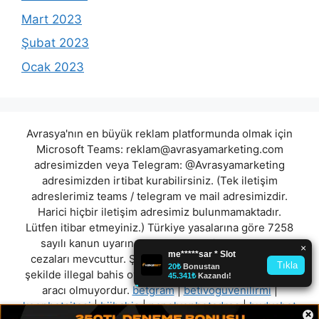
Mart 2023
Şubat 2023
Ocak 2023
Avrasya'nın en büyük reklam platformunda olmak için
Microsoft Teams:
reklam@avrasyamarketing.com
adresimizden veya Telegram: @Avrasyamarketing
adresimizden irtibat kurabilirsiniz. (Tek iletişim
adreslerimiz teams / telegram ve mail adresimizdir.
Harici hiçbir iletişim adresimiz bulunmamaktadır.
Lütfen itibar etmeyiniz.) Türkiye yasalarına göre 7258
sayılı kanun uyarınca yasa dışı bahis oynamanın
cezaları mevcuttur. Şu an bulunduğunuz site hiç bir
şekilde illegal bahis oyunları oynatmıyor ve oynamaya
aracı olmuyordur.
betgram
|
betivoguvenilirmi
|
keonbetsitesi
|
biibahis
|
napolyonbetadres
|
budvabet
×