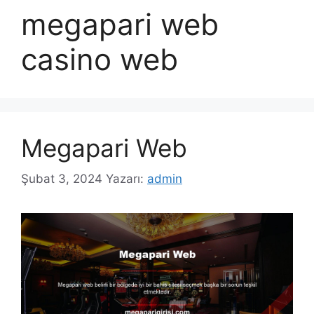
megapari web
casino web
Megapari Web
Şubat 3, 2024
Yazarı:
admin