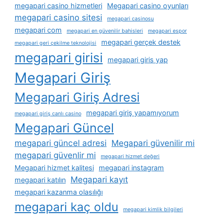
megapari casino hizmetleri
Megapari casino oyunları
megapari casino sitesi
megapari casinosu
megapari com
megapari en güvenilir bahisleri
megapari espor
megapari gerçek destek
megapari geri çekilme teknolojisi
megapari girisi
megapari giris yap
Megapari Giriş
Megapari Giriş Adresi
megapari giriş yapamıyorum
megapari giriş canlı casino
Megapari Güncel
megapari güncel adresi
Megapari güvenilir mi
megapari güvenlir mi
megapari hizmet değeri
Megapari hizmet kalitesi
megapari instagram
Megapari kayıt
megapari katılın
megapari kazanma olasılığı
megapari kaç oldu
megapari kimlik bilgileri