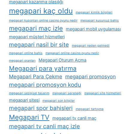
megapari kazanma olasılığı
megapari kaç oldu
megapari kimlik bilgileri
megapari kuponları online casino oyunu nedir
megapari kusursuz bahis
megapari maç izle
megapari mobil uygulaması
megapari müşteri hizmetleri
megapari nasil bir site
megapari neden gelmedi
megapari online bahis
megapari online casino oyunu nedir
Megapari Oturum Açma
megapari oranları
Megapari para yatırma
Megapari Para Çekme
megapari promosyon
megapari promosyon kodu
megapari sezgisel tasarım
megapari seçeneği
megapari site hizmetleri
megapari sitesi
megapari son bilgiler
megapari spor bahisleri
megapari tartışma
Megapari TV
megapari tv canli maç
megapari tv canli maç izle