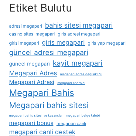
Etiket Bulutu
bahis sitesi megapari
adresi megapari
casino sitesi megapari
giris adresi megapari
giris megapari
girisi megapari
giris yap megapari
güncel adresi megapari
kayit megapari
güncel megapari
Megapari Adres
megapari adres değişikliği
Megapari Adresi
megapari android
Megapari Bahis
Megapari bahis sitesi
megapari bahis sitesi ve kazançlar
megapari belge talebi
megapari bonus
megapari canli
megapari canli destek