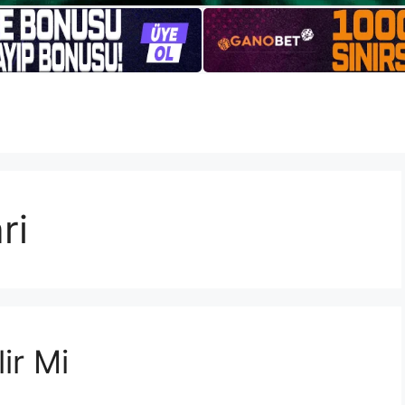
ri
ir Mi