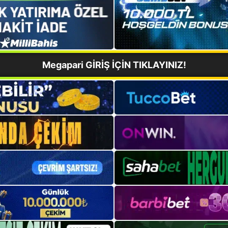
Megapari GİRİŞ İÇİN TIKLAYINIZ!