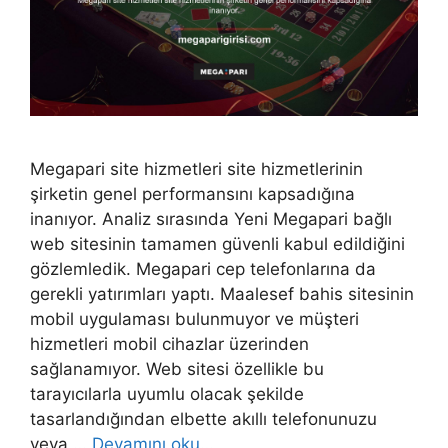
Megapari site hizmetleri site hizmetlerinin
şirketin genel performansını kapsadığına
inanıyor. Analiz sırasında Yeni Megapari bağlı
web sitesinin tamamen güvenli kabul edildiğini
gözlemledik. Megapari cep telefonlarına da
gerekli yatırımları yaptı. Maalesef bahis sitesinin
mobil uygulaması bulunmuyor ve müşteri
hizmetleri mobil cihazlar üzerinden
sağlanamıyor. Web sitesi özellikle bu
tarayıcılarla uyumlu olacak şekilde
tasarlandığından elbette akıllı telefonunuzu
veya …
Devamını oku…