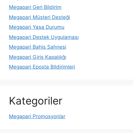
Megapari Geri Bildirim
Megapari Müşteri Desteği
Megapari Yasa Durumu
Megapari Destek Uygulaması
Megapari Bahis Sahnesi
Megapari Giriş Kapalılığı
Megapari Eposta Bildirimleri
Kategoriler
Megapari Promosyonlar