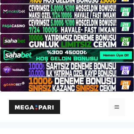
İçeriğe
atla
Menü