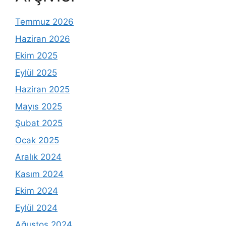
Temmuz 2026
Haziran 2026
Ekim 2025
Eylül 2025
Haziran 2025
Mayıs 2025
Şubat 2025
Ocak 2025
Aralık 2024
Kasım 2024
Ekim 2024
Eylül 2024
Ağustos 2024