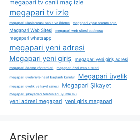
megapari tv canli maç izle
megapari tv izle
megapari uluslararası bahis ve ödeme
megapari vpn’e oturum açın.
Megapari Web Sitesi
megapari web sitesi casinosu
megapari whatsapp
megapari yeni adresi
Megapari yeni giriş
megapari yeni giriş adresi
megapari ödeme yöntemleri
megapari özel web siteleri
Megapari üyelik
megapari üyeleriyle nasıl bağlantı kurulur
Megapari Şikayet
megapari üyelik ve kayıt süreci
megapari şikayetleri telefonları uyumlu mu
yeni adresi megapari
yeni giris megapari
Arşivler