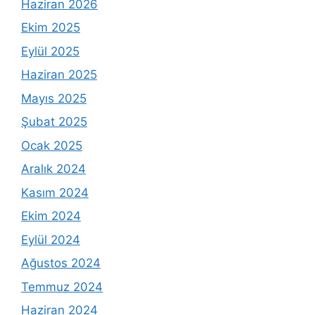
Haziran 2026
Ekim 2025
Eylül 2025
Haziran 2025
Mayıs 2025
Şubat 2025
Ocak 2025
Aralık 2024
Kasım 2024
Ekim 2024
Eylül 2024
Ağustos 2024
Temmuz 2024
Haziran 2024