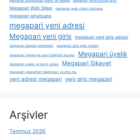
megapari uluslararası bahis ve ödeme
megapari vpn’e oturum açın.
Megapari Web Sitesi
megapari web sitesi casinosu
megapari whatsapp
megapari yeni adresi
Megapari yeni giriş
megapari yeni giriş adresi
megapari ödeme yöntemleri
megapari özel web siteleri
Megapari üyelik
megapari üyeleriyle nasıl bağlantı kurulur
Megapari Şikayet
megapari üyelik ve kayıt süreci
megapari şikayetleri telefonları uyumlu mu
yeni adresi megapari
yeni giris megapari
Arşivler
Temmuz 2026