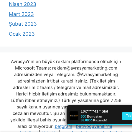
Nisan 2023
Mart 2023
Şubat 2023
Ocak 2023
Avrasya'nın en büyük reklam platformunda olmak için
Microsoft Teams:
reklam@avrasyamarketing.com
adresimizden veya Telegram: @Avrasyamarketing
adresimizden irtibat kurabilirsiniz. (Tek iletişim
adreslerimiz teams / telegram ve mail adresimizdir.
Harici hiçbir iletişim adresimiz bulunmamaktadır.
Lütfen itibar etmeyiniz.) Türkiye yasalarına göre 7258
sayılı kanun uyarınca yasa dışı bahis oynamanın
cezaları mevcuttur. Şu an bulunduğunuz site hiç bir
şekilde illegal bahis oyunları oynatmıyor ve oynamaya
aracı olmuyordur.
betgram
|
betivoguvenilirmi
|