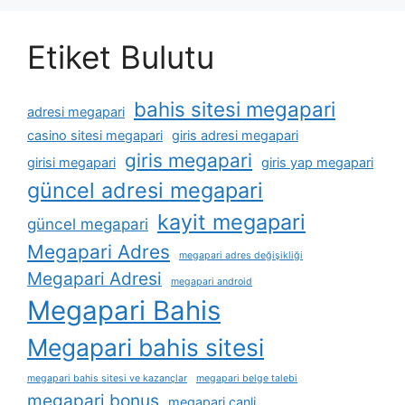
Etiket Bulutu
bahis sitesi megapari
adresi megapari
casino sitesi megapari
giris adresi megapari
giris megapari
girisi megapari
giris yap megapari
güncel adresi megapari
kayit megapari
güncel megapari
Megapari Adres
megapari adres değişikliği
Megapari Adresi
megapari android
Megapari Bahis
Megapari bahis sitesi
megapari bahis sitesi ve kazançlar
megapari belge talebi
megapari bonus
megapari canli