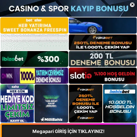
×
Megapari GİRİŞ İÇİN TIKLAYINIZ!