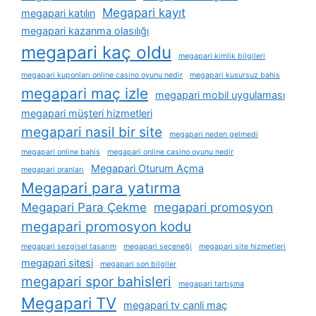
Megapari kayıt
megapari katılın
megapari kazanma olasılığı
megapari kaç oldu
megapari kimlik bilgileri
megapari kuponları online casino oyunu nedir
megapari kusursuz bahis
megapari maç izle
megapari mobil uygulaması
megapari müşteri hizmetleri
megapari nasil bir site
megapari neden gelmedi
megapari online bahis
megapari online casino oyunu nedir
Megapari Oturum Açma
megapari oranları
Megapari para yatırma
Megapari Para Çekme
megapari promosyon
megapari promosyon kodu
megapari sezgisel tasarım
megapari seçeneği
megapari site hizmetleri
megapari sitesi
megapari son bilgiler
megapari spor bahisleri
megapari tartışma
Megapari TV
megapari tv canli maç