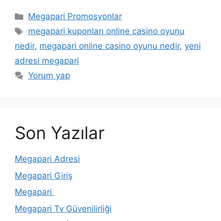
Kategoriler
Megapari Promosyonlar
Etiketler
megapari kuponları online casino oyunu
nedir
,
megapari online casino oyunu nedir
,
yeni
adresi megapari
Yorum yap
Son Yazılar
Megapari Adresi
Megapari Giriş
Megapari
Megapari Tv Güvenilirliği