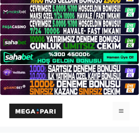
İçeriğe
atla
Menü