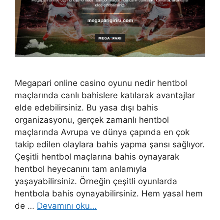
Megapari online casino oyunu nedir hentbol
maçlarında canlı bahislere katılarak avantajlar
elde edebilirsiniz. Bu yasa dışı bahis
organizasyonu, gerçek zamanlı hentbol
maçlarında Avrupa ve dünya çapında en çok
takip edilen olaylara bahis yapma şansı sağlıyor.
Çeşitli hentbol maçlarına bahis oynayarak
hentbol heyecanını tam anlamıyla
yaşayabilirsiniz. Örneğin çeşitli oyunlarda
hentbola bahis oynayabilirsiniz. Hem yasal hem
de …
Devamını oku…