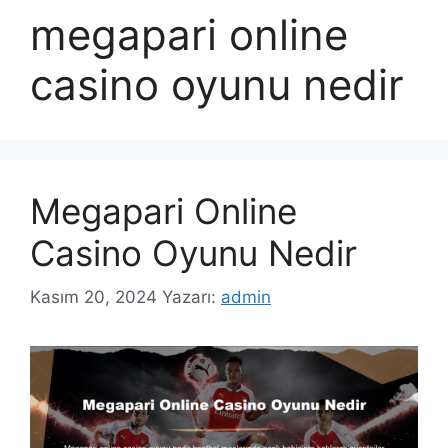
megapari online
casino oyunu nedir
Megapari Online
Casino Oyunu Nedir
Kasım 20, 2024
Yazarı:
admin