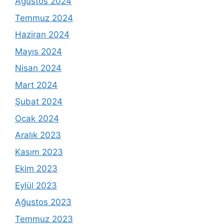
Ağustos 2024
Temmuz 2024
Haziran 2024
Mayıs 2024
Nisan 2024
Mart 2024
Şubat 2024
Ocak 2024
Aralık 2023
Kasım 2023
Ekim 2023
Eylül 2023
Ağustos 2023
Temmuz 2023