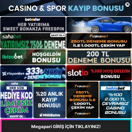
×
Megapari GİRİŞ İÇİN TIKLAYINIZ!