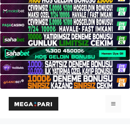
İçeriğe
atla
Menü