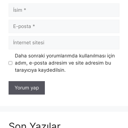
İsim
E-
posta
İnternet
sitesi
Daha sonraki yorumlarımda kullanılması için
adım, e-posta adresim ve site adresim bu
tarayıcıya kaydedilsin.
Son Yazılar