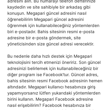
adresini alın. Bu numarayı telefon defterinize
kaydedin ve site sahibiyle bir arkadaş gibi
konuşun. Megapari güncel adresini nasıl
öğrenebilirim Megapari güncel adresini
öğrenmek için kullanabileceğiniz yöntemlerden
biri e-postadır. Bahis sitesinin resmi e-posta
adresine bir e-posta göndermek, site
yöneticisinden size güncel adresi verecektir.
Bu nedenle daha hızlı destek için Megapari
teknolojisini tercih etmenizi öneririz. Son güncel
adresinizi belirlemek için kullanabileceğiniz bir
diğer program ise Facebook’tur. Güncel adres,
bahis sitesinin resmi Facebook adresinin hemen
altındadır. Megapari kullanıcı hesabınıza giriş
yapamıyorsanız lütfen yukarıdaki yöntemlerden
birini kullanın. Megapari Facebook adresine
nasıl erişebilirim? Facebook hesabınıza bir