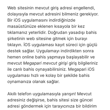
Web sitesinin mevcut giriş adresi engellendi,
dolayısıyla mevcut adresini bilmeniz gerekiyor.
Bir iOS uygulamasını indirdiğinizde
masaüstünüze eklenen kısayola bir kez
tıklamanız yeterlidir. Doğrudan yasadışı bahis
şirketinin web sitesine gitmek için burayı
tıklayın. İOS uygulaması kayıt süreci için güçlü
destek sağlar. Uygulamayı indirdikten sonra
hemen online bahis yapmaya başlayabilir ve
mevcut
Megapari mevcut girişi
giriş bilgileriniz
ile canlı bahis oynayabilirsiniz. Megapari iOS
uygulaması hızlı ve kolay bir şekilde bahis
oynamanıza olanak sağlar.
Akıllı telefon uygulamasıyla yarışın! Mevcut
adresiniz değişirse, bahis sitesi size güncel
adresi göndermek için tarayıcınıza bir bildirim