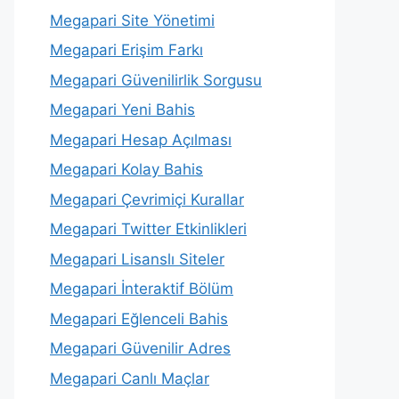
Megapari Site Yönetimi
Megapari Erişim Farkı
Megapari Güvenilirlik Sorgusu
Megapari Yeni Bahis
Megapari Hesap Açılması
Megapari Kolay Bahis
Megapari Çevrimiçi Kurallar
Megapari Twitter Etkinlikleri
Megapari Lisanslı Siteler
Megapari İnteraktif Bölüm
Megapari Eğlenceli Bahis
Megapari Güvenilir Adres
Megapari Canlı Maçlar