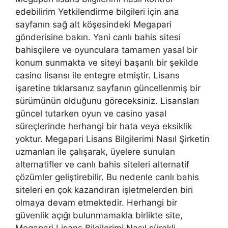
edebilirim Yetkilendirme bilgileri için ana
sayfanın sağ alt köşesindeki Megapari
gönderisine bakın. Yani canlı bahis sitesi
bahisçilere ve oyunculara tamamen yasal bir
konum sunmakta ve siteyi başarılı bir şekilde
casino lisansı ile entegre etmiştir. Lisans
işaretine tıklarsanız sayfanın güncellenmiş bir
sürümünün olduğunu göreceksiniz. Lisansları
güncel tutarken oyun ve casino yasal
süreçlerinde herhangi bir hata veya eksiklik
yoktur. Megapari Lisans Bilgilerimi Nasıl Şirketin
uzmanları ile çalışarak, üyelere sunulan
alternatifler ve canlı bahis siteleri alternatif
çözümler geliştirebilir. Bu nedenle canlı bahis
siteleri en çok kazandıran işletmelerden biri
olmaya devam etmektedir. Herhangi bir
güvenlik açığı bulunmamakla birlikte site,