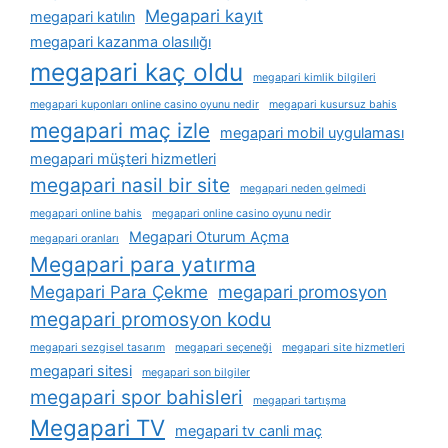
Megapari kayıt
megapari katılın
megapari kazanma olasılığı
megapari kaç oldu
megapari kimlik bilgileri
megapari kuponları online casino oyunu nedir
megapari kusursuz bahis
megapari maç izle
megapari mobil uygulaması
megapari müşteri hizmetleri
megapari nasil bir site
megapari neden gelmedi
megapari online bahis
megapari online casino oyunu nedir
Megapari Oturum Açma
megapari oranları
Megapari para yatırma
Megapari Para Çekme
megapari promosyon
megapari promosyon kodu
megapari sezgisel tasarım
megapari seçeneği
megapari site hizmetleri
megapari sitesi
megapari son bilgiler
megapari spor bahisleri
megapari tartışma
Megapari TV
megapari tv canli maç