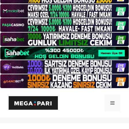
İçeriğe
atla
Menü