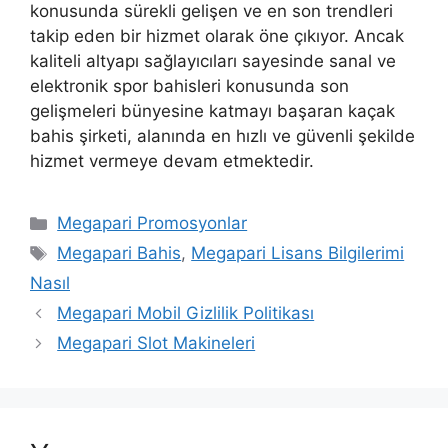
konusunda sürekli gelişen ve en son trendleri
takip eden bir hizmet olarak öne çıkıyor. Ancak
kaliteli altyapı sağlayıcıları sayesinde sanal ve
elektronik spor bahisleri konusunda son
gelişmeleri bünyesine katmayı başaran kaçak
bahis şirketi, alanında en hızlı ve güvenli şekilde
hizmet vermeye devam etmektedir.
Kategoriler
Megapari Promosyonlar
Etiketler
Megapari Bahis
,
Megapari Lisans Bilgilerimi
Nasıl
Megapari Mobil Gizlilik Politikası
Megapari Slot Makineleri