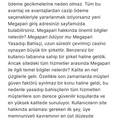
ödeme gecikmelerine neden olmaz. Tüm bu
avantaj ve avantajlardan cazip ödeme
seçenekleriyle yararlanmak istiyorsanız yeni
Megapari giriş adresinizi sayfamızda
bulabilirsiniz. Megapari hakkında önemli bilgiler
nelerdir?
Megapari ödüyor mu
Megapari
Yasadışı Bahisçi, uzun süredir çevrimiçi casino
oynayan büyük bir şirkettir. Benzersiz bir
kullanıcı tabanına sahip bir şirket haline geldik.
Ancak sitedeki tüm hizmetler arasında Megapari
ile ilgili temel bilgiler nelerdir? Kalite en net
çizgilerle gelir. Özellikle son zamanlarda müşteri
güven faktörü ayrılmaz bir konu haline geldi, bu
nedenle yasadışı bahisçilerin tüm hizmetleri
müşterilere son derece güvenilir koşullarda ve
en yüksek kalitede sunuluyor. Kullanıcıların site
hakkında anlaması gereken ilk şey, üye
memnuniyeti kavramının en üst düzeyde