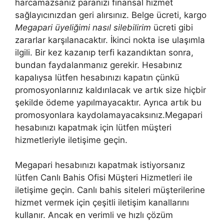
harcamazsanız paranızı finansal hizmet
sağlayıcınızdan geri alırsınız. Belge ücreti, kargo
Megapari üyeliğimi nasıl silebilirim
ücreti gibi
zararlar karşılanacaktır. İkinci nokta ise ulaşımla
ilgili. Bir kez kazanıp terfi kazandıktan sonra,
bundan faydalanmanız gerekir. Hesabınız
kapalıysa lütfen hesabınızı kapatın çünkü
promosyonlarınız kaldırılacak ve artık size hiçbir
şekilde ödeme yapılmayacaktır. Ayrıca artık bu
promosyonlara kaydolamayacaksınız.Megapari
hesabınızı kapatmak için lütfen müşteri
hizmetleriyle iletişime geçin.
Megapari hesabınızı kapatmak istiyorsanız
lütfen Canlı Bahis Ofisi Müşteri Hizmetleri ile
iletişime geçin. Canlı bahis siteleri müşterilerine
hizmet vermek için çeşitli iletişim kanallarını
kullanır. Ancak en verimli ve hızlı çözüm