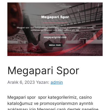
Megapari Spor
Aralık 6, 2023
Yazarı:
admin
Megapari spor spor kategorilerimiz, casino
kataloğumuz ve promosyonlarımızın ayrıntılı
açıklaması için Megapari canlı destek paneline