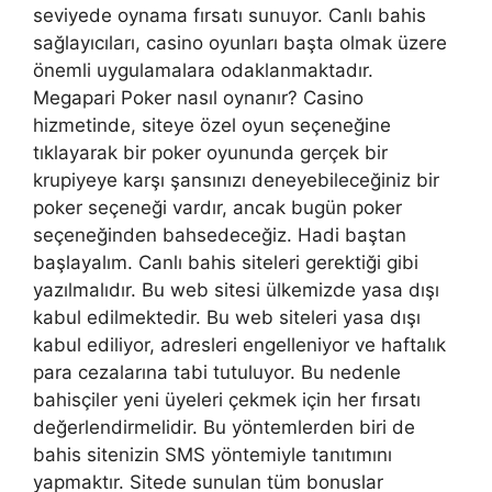
seviyede oynama fırsatı sunuyor. Canlı bahis
sağlayıcıları, casino oyunları başta olmak üzere
önemli uygulamalara odaklanmaktadır.
Megapari Poker nasıl oynanır? Casino
hizmetinde, siteye özel oyun seçeneğine
tıklayarak bir poker oyununda gerçek bir
krupiyeye karşı şansınızı deneyebileceğiniz bir
poker seçeneği vardır, ancak bugün poker
seçeneğinden bahsedeceğiz. Hadi baştan
başlayalım. Canlı bahis siteleri gerektiği gibi
yazılmalıdır. Bu web sitesi ülkemizde yasa dışı
kabul edilmektedir. Bu web siteleri yasa dışı
kabul ediliyor, adresleri engelleniyor ve haftalık
para cezalarına tabi tutuluyor. Bu nedenle
bahisçiler yeni üyeleri çekmek için her fırsatı
değerlendirmelidir. Bu yöntemlerden biri de
bahis sitenizin SMS yöntemiyle tanıtımını
yapmaktır. Sitede sunulan tüm bonuslar