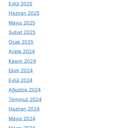
Eylül 2025
Haziran 2025
Mayıs 2025
Şubat 2025
Ocak 2025
Aralık 2024
Kasım 2024
Ekim 2024
Eylül 2024
Ağustos 2024
Temmuz 2024
Haziran 2024
Mayıs 2024