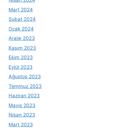
Nisan 2024
Mart 2024
Şubat 2024
Ocak 2024
Aralık 2023
Kasım 2023
Ekim 2023
Eylül 2023
Ağustos 2023
Temmuz 2023
Haziran 2023
Mayıs 2023
Nisan 2023
Mart 2023