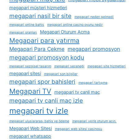
megapari müşteri hizmetleri
megapari nasil bir site
megapari neden gelmedi
megapari online bahis
megapari online casino oyunu nedir
Megapari Oturum Açma
megapari oranları
Megapari para yatırma
Megapari Para Çekme
megapari promosyon
megapari promosyon kodu
megapari sezgisel tasarım
megapari seçeneği
megapari site hizmetleri
megapari sitesi
megapari son bilgiler
megapari spor bahisleri
megapari tartışma
Megapari TV
megapari tv canli maç
megapari tv canli maç izle
megapari tv izle
megapari uluslararası bahis ve ödeme
megapari vpn’e oturum açın.
Megapari Web Sitesi
megapari web sitesi casinosu
megapari whatsapp