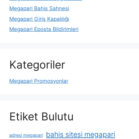
Megapari Bahis Sahnesi
Megapari Giriş Kapalılığı
Megapari Eposta Bildirimleri
Kategoriler
Megapari Promosyonlar
Etiket Bulutu
bahis sitesi megapari
adresi megapari