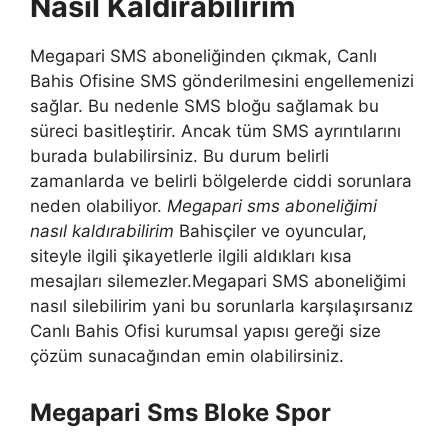
Nasıl Kaldırabilirim
Megapari SMS aboneliğinden çıkmak, Canlı
Bahis Ofisine SMS gönderilmesini engellemenizi
sağlar. Bu nedenle SMS bloğu sağlamak bu
süreci basitleştirir. Ancak tüm SMS ayrıntılarını
burada bulabilirsiniz. Bu durum belirli
zamanlarda ve belirli bölgelerde ciddi sorunlara
neden olabiliyor.
Megapari sms aboneliğimi
nasıl kaldırabilirim
Bahisçiler ve oyuncular,
siteyle ilgili şikayetlerle ilgili aldıkları kısa
mesajları silemezler.Megapari SMS aboneliğimi
nasıl silebilirim yani bu sorunlarla karşılaşırsanız
Canlı Bahis Ofisi kurumsal yapısı gereği size
çözüm sunacağından emin olabilirsiniz.
Megapari Sms Bloke Spor