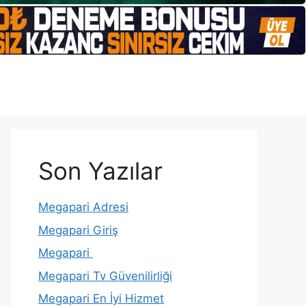
Son Yazılar
Megapari Adresi
Megapari Giriş
Megapari
Megapari Tv Güvenilirliği
Megapari En İyi Hizmet