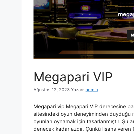
Megapari VIP
Ağustos 12, 2023
Yazarı:
admin
Megapari vip Megapari VIP derecesine bakı
sitesindeki oyun deneyiminden duyduğu me
oyunları oynamak için tasarlanmıştır. Şu an
denecek kadar azdır. Çünkü lisans veren fi