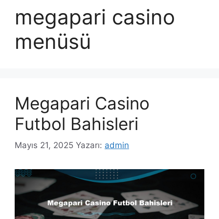
megapari casino
menüsü
Megapari Casino
Futbol Bahisleri
Mayıs 21, 2025
Yazarı:
admin