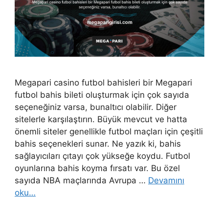
Megapari casino futbol bahisleri bir Megapari
futbol bahis bileti oluşturmak için çok sayıda
seçeneğiniz varsa, bunaltıcı olabilir. Diğer
sitelerle karşılaştırın. Büyük mevcut ve hatta
önemli siteler genellikle futbol maçları için çeşitli
bahis seçenekleri sunar. Ne yazık ki, bahis
sağlayıcıları çıtayı çok yükseğe koydu. Futbol
oyunlarına bahis koyma fırsatı var. Bu özel
sayıda NBA maçlarında Avrupa …
Devamını
oku…