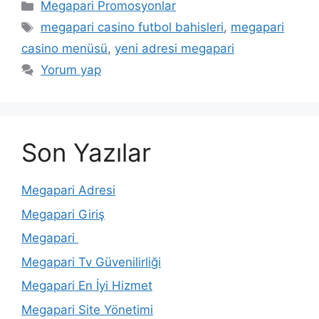
Kategoriler
Megapari Promosyonlar
Etiketler
megapari casino futbol bahisleri
,
megapari
casino menüsü
,
yeni adresi megapari
Yorum yap
Son Yazılar
Megapari Adresi
Megapari Giriş
Megapari
Megapari Tv Güvenilirliği
Megapari En İyi Hizmet
Megapari Site Yönetimi