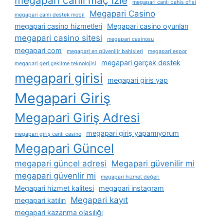
megapari canli maç izle
megapari canlı bahis ofisi
Megapari Casino
megapari canlı destek mobil
megapari casino hizmetleri
Megapari casino oyunları
megapari casino sitesi
megapari casinosu
megapari com
megapari en güvenilir bahisleri
megapari espor
megapari gerçek destek
megapari geri çekilme teknolojisi
megapari girisi
megapari giris yap
Megapari Giriş
Megapari Giriş Adresi
megapari giriş yapamıyorum
megapari giriş canlı casino
Megapari Güncel
megapari güncel adresi
Megapari güvenilir mi
megapari güvenlir mi
megapari hizmet değeri
Megapari hizmet kalitesi
megapari instagram
Megapari kayıt
megapari katılın
megapari kazanma olasılığı