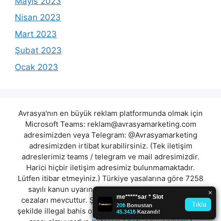
Mayıs 2023
Nisan 2023
Mart 2023
Şubat 2023
Ocak 2023
Avrasya'nın en büyük reklam platformunda olmak için
Microsoft Teams:
reklam@avrasyamarketing.com
adresimizden veya Telegram: @Avrasyamarketing
adresimizden irtibat kurabilirsiniz. (Tek iletişim
adreslerimiz teams / telegram ve mail adresimizdir.
Harici hiçbir iletişim adresimiz bulunmamaktadır.
Lütfen itibar etmeyiniz.) Türkiye yasalarına göre 7258
sayılı kanun uyarınca yasa dışı bahis oynamanın
cezaları mevcuttur. Şu an bulunduğunuz site hiç bir
şekilde illegal bahis oyunları oynatmıyor ve oynamaya