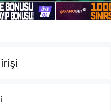
rişi
i