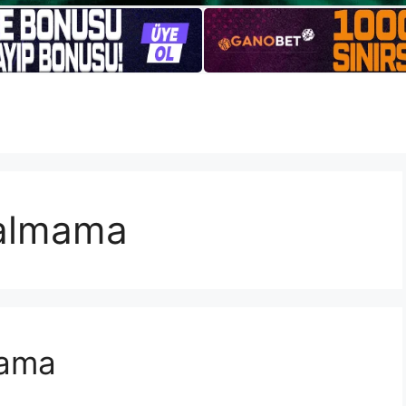
 almama
mama