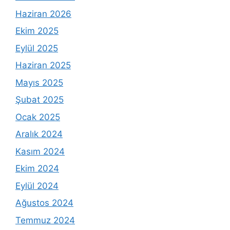
Haziran 2026
Ekim 2025
Eylül 2025
Haziran 2025
Mayıs 2025
Şubat 2025
Ocak 2025
Aralık 2024
Kasım 2024
Ekim 2024
Eylül 2024
Ağustos 2024
Temmuz 2024