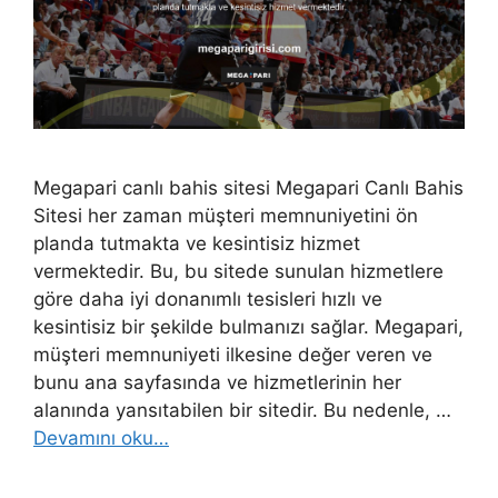
Megapari canlı bahis sitesi Megapari Canlı Bahis
Sitesi her zaman müşteri memnuniyetini ön
planda tutmakta ve kesintisiz hizmet
vermektedir. Bu, bu sitede sunulan hizmetlere
göre daha iyi donanımlı tesisleri hızlı ve
kesintisiz bir şekilde bulmanızı sağlar. Megapari,
müşteri memnuniyeti ilkesine değer veren ve
bunu ana sayfasında ve hizmetlerinin her
alanında yansıtabilen bir sitedir. Bu nedenle, …
Devamını oku…