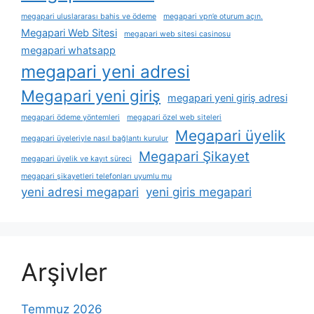
megapari uluslararası bahis ve ödeme
megapari vpn’e oturum açın.
Megapari Web Sitesi
megapari web sitesi casinosu
megapari whatsapp
megapari yeni adresi
Megapari yeni giriş
megapari yeni giriş adresi
megapari ödeme yöntemleri
megapari özel web siteleri
Megapari üyelik
megapari üyeleriyle nasıl bağlantı kurulur
Megapari Şikayet
megapari üyelik ve kayıt süreci
megapari şikayetleri telefonları uyumlu mu
yeni adresi megapari
yeni giris megapari
Arşivler
Temmuz 2026