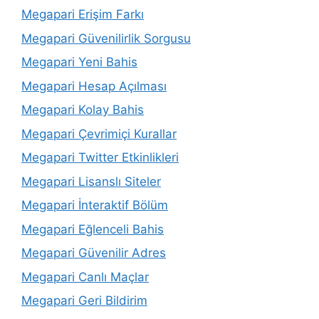
Megapari Erişim Farkı
Megapari Güvenilirlik Sorgusu
Megapari Yeni Bahis
Megapari Hesap Açılması
Megapari Kolay Bahis
Megapari Çevrimiçi Kurallar
Megapari Twitter Etkinlikleri
Megapari Lisanslı Siteler
Megapari İnteraktif Bölüm
Megapari Eğlenceli Bahis
Megapari Güvenilir Adres
Megapari Canlı Maçlar
Megapari Geri Bildirim