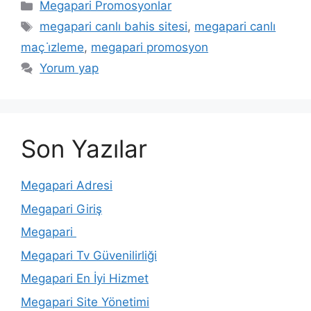
Kategoriler
Megapari Promosyonlar
Etiketler
megapari canlı bahis sitesi
,
megapari canlı
maç i̇zleme
,
megapari promosyon
Yorum yap
Son Yazılar
Megapari Adresi
Megapari Giriş
Megapari
Megapari Tv Güvenilirliği
Megapari En İyi Hizmet
Megapari Site Yönetimi