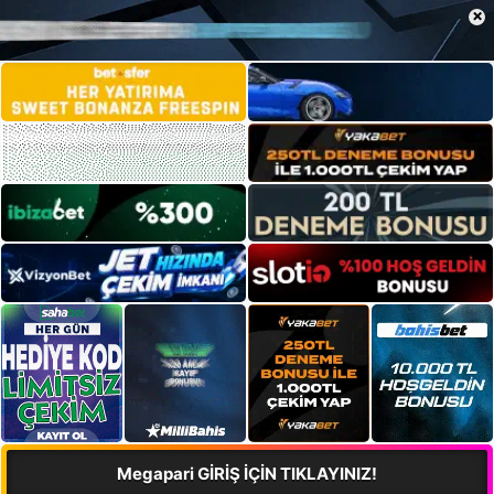
×
Megapari GİRİŞ İÇİN TIKLAYINIZ!