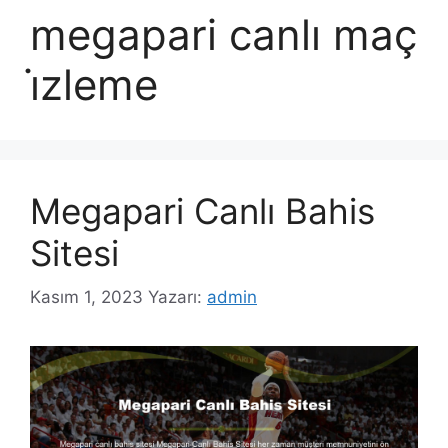
megapari canlı maç
i̇zleme
Megapari Canlı Bahis
Sitesi
Kasım 1, 2023
Yazarı:
admin