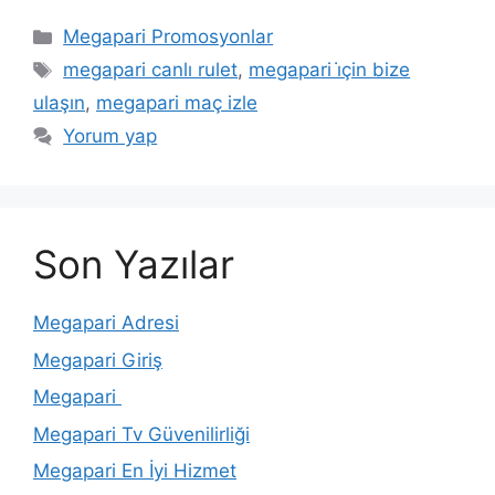
Kategoriler
Megapari Promosyonlar
Etiketler
megapari canlı rulet
,
megapari i̇çin bize
ulaşın
,
megapari maç izle
Yorum yap
Son Yazılar
Megapari Adresi
Megapari Giriş
Megapari
Megapari Tv Güvenilirliği
Megapari En İyi Hizmet