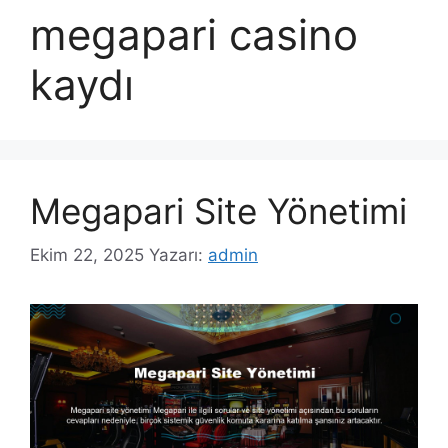
megapari casino
kaydı
Megapari Site Yönetimi
Ekim 22, 2025
Yazarı:
admin