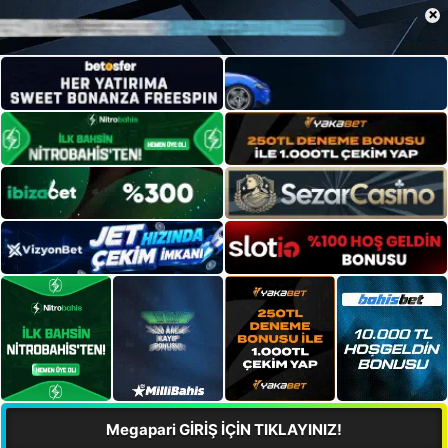
×
Megapari GİRİŞ İÇİN TIKLAYINIZ!