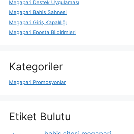
Megapari Destek Uygulaması
Megapari Bahis Sahnesi
Megapari Giriş Kapalılığı
Megapari Eposta Bildirimleri
Kategoriler
Megapari Promosyonlar
Etiket Bulutu
bahis sitesi megapari