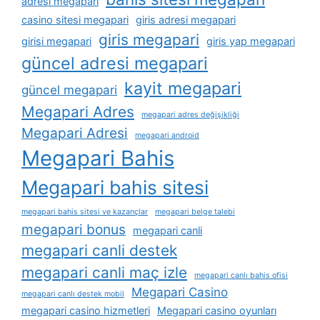
adresi megapari
casino sitesi megapari
giris adresi megapari
giris megapari
girisi megapari
giris yap megapari
güncel adresi megapari
kayit megapari
güncel megapari
Megapari Adres
megapari adres değişikliği
Megapari Adresi
megapari android
Megapari Bahis
Megapari bahis sitesi
megapari bahis sitesi ve kazançlar
megapari belge talebi
megapari bonus
megapari canli
megapari canli destek
megapari canli maç izle
megapari canlı bahis ofisi
Megapari Casino
megapari canlı destek mobil
megapari casino hizmetleri
Megapari casino oyunları