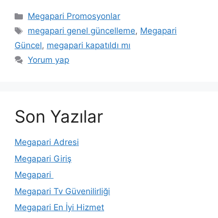
Kategoriler
Megapari Promosyonlar
Etiketler
megapari genel güncelleme
,
Megapari
Güncel
,
megapari kapatıldı mı
Yorum yap
Son Yazılar
Megapari Adresi
Megapari Giriş
Megapari
Megapari Tv Güvenilirliği
Megapari En İyi Hizmet