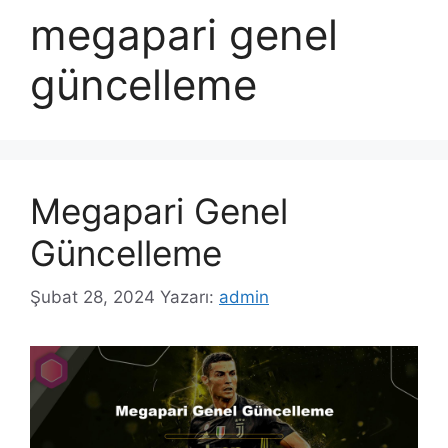
megapari genel
güncelleme
Megapari Genel
Güncelleme
Şubat 28, 2024
Yazarı:
admin