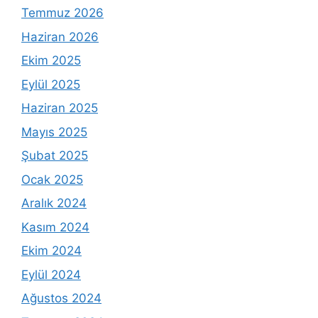
Temmuz 2026
Haziran 2026
Ekim 2025
Eylül 2025
Haziran 2025
Mayıs 2025
Şubat 2025
Ocak 2025
Aralık 2024
Kasım 2024
Ekim 2024
Eylül 2024
Ağustos 2024