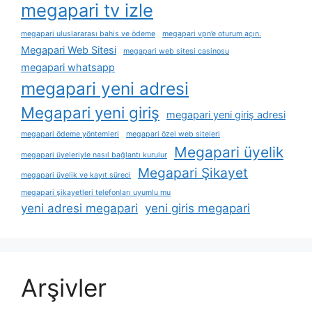
megapari tv izle
megapari uluslararası bahis ve ödeme
megapari vpn’e oturum açın.
Megapari Web Sitesi
megapari web sitesi casinosu
megapari whatsapp
megapari yeni adresi
Megapari yeni giriş
megapari yeni giriş adresi
megapari ödeme yöntemleri
megapari özel web siteleri
Megapari üyelik
megapari üyeleriyle nasıl bağlantı kurulur
Megapari Şikayet
megapari üyelik ve kayıt süreci
megapari şikayetleri telefonları uyumlu mu
yeni adresi megapari
yeni giris megapari
Arşivler