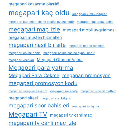
megapari kazanma olasılığı
megapari kaç oldu
megapari kimlik bilgileri
megapari kuponları online casino oyunu nedir
megapari kusursuz bahis
megapari maç izle
megapari mobil uygulaması
megapari müşteri hizmetleri
megapari nasil bir site
megapari neden gelmedi
megapari online bahis
megapari online casino oyunu nedir
Megapari Oturum Açma
megapari oranları
Megapari para yatırma
Megapari Para Çekme
megapari promosyon
megapari promosyon kodu
megapari sezgisel tasarım
megapari seçeneği
megapari site hizmetleri
megapari sitesi
megapari son bilgiler
megapari spor bahisleri
megapari tartışma
Megapari TV
megapari tv canli maç
megapari tv canli maç izle