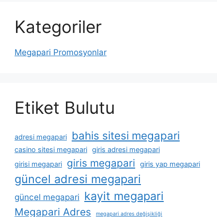
Kategoriler
Megapari Promosyonlar
Etiket Bulutu
bahis sitesi megapari
adresi megapari
casino sitesi megapari
giris adresi megapari
giris megapari
girisi megapari
giris yap megapari
güncel adresi megapari
kayit megapari
güncel megapari
Megapari Adres
megapari adres değişikliği