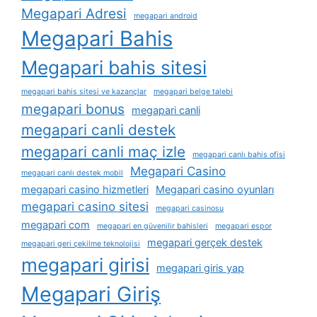
Megapari Adresi
megapari android
Megapari Bahis
Megapari bahis sitesi
megapari bahis sitesi ve kazançlar
megapari belge talebi
megapari bonus
megapari canli
megapari canli destek
megapari canli maç izle
megapari canlı bahis ofisi
Megapari Casino
megapari canlı destek mobil
megapari casino hizmetleri
Megapari casino oyunları
megapari casino sitesi
megapari casinosu
megapari com
megapari en güvenilir bahisleri
megapari espor
megapari gerçek destek
megapari geri çekilme teknolojisi
megapari girisi
megapari giris yap
Megapari Giriş