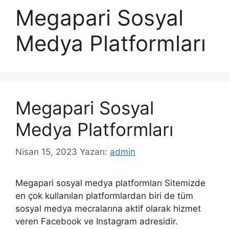
Megapari Sosyal
Medya Platformları
Megapari Sosyal
Medya Platformları
Nisan 15, 2023
Yazarı:
admin
Megapari sosyal medya platformları Sitemizde
en çok kullanılan platformlardan biri de tüm
sosyal medya mecralarına aktif olarak hizmet
veren Facebook ve Instagram adresidir.