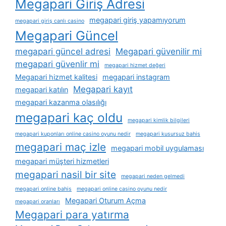
Megapari Giriş Adresi
megapari giriş yapamıyorum
megapari giriş canlı casino
Megapari Güncel
megapari güncel adresi
Megapari güvenilir mi
megapari güvenlir mi
megapari hizmet değeri
Megapari hizmet kalitesi
megapari instagram
Megapari kayıt
megapari katılın
megapari kazanma olasılığı
megapari kaç oldu
megapari kimlik bilgileri
megapari kuponları online casino oyunu nedir
megapari kusursuz bahis
megapari maç izle
megapari mobil uygulaması
megapari müşteri hizmetleri
megapari nasil bir site
megapari neden gelmedi
megapari online bahis
megapari online casino oyunu nedir
Megapari Oturum Açma
megapari oranları
Megapari para yatırma