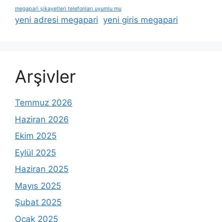
megapari şikayetleri telefonları uyumlu mu
yeni adresi megapari
yeni giris megapari
Arşivler
Temmuz 2026
Haziran 2026
Ekim 2025
Eylül 2025
Haziran 2025
Mayıs 2025
Şubat 2025
Ocak 2025