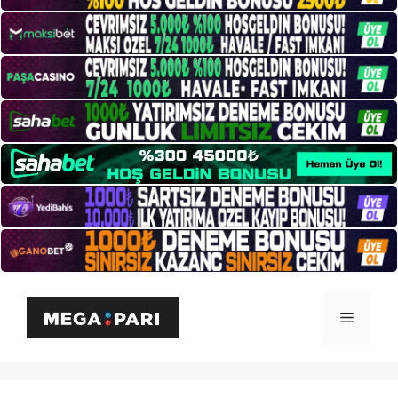
İçeriğe
atla
Menü